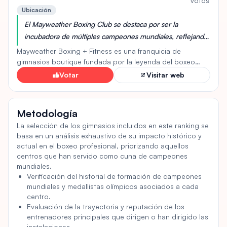
votos
importante del legado boxístico de Detroit. Su impacto se
Ubicación
extiende más allá del boxeo, sirviendo como centro
El Mayweather Boxing Club se destaca por ser la
comunitario y símbolo de resiliencia.
incubadora de múltiples campeones mundiales, reflejando
la profunda experiencia y el legado de éxito de Floyd
Mayweather Boxing + Fitness es una franquicia de
Mayweather Jr. Su enfoque en la disciplina, la técnica y la
gimnasios boutique fundada por la leyenda del boxeo
Floyd Mayweather Jr. El gimnasio ofrece una experiencia
preparación rigurosa ha sido fundamental para forjar a
Votar
Visitar web
de entrenamiento única basada en los métodos de
pugilistas de élite.
entrenamiento patentados de Mayweather. Ofrece una
Información del ranking
variedad de clases, incluyendo Invicto y Campeón 60,
Metodología
enfocadas en el acondicionamiento físico integral a través
de técnicas de boxeo. Los miembros también pueden
La selección de los gimnasios incluidos en este ranking se
basa en un análisis exhaustivo de su impacto histórico y
participar en sesiones de entrenamiento personal y
actual en el boxeo profesional, priorizando aquellos
entrenamientos especializados no relacionados con el
centros que han servido como cuna de campeones
boxeo, como MBody. El gimnasio busca crear un entorno
mundiales.
inclusivo para todos los niveles de condición física. La
Verificación del historial de formación de campeones
franquicia cuenta con el respaldo de un sólido equipo
mundiales y medallistas olímpicos asociados a cada
directivo, que incluye a James Williams como CEO y a
centro.
Burrel Lee Wilks III como vicepresidente. Con más de 100
Evaluación de la trayectoria y reputación de los
ubicaciones, Mayweather Boxing + Fitness se está
entrenadores principales que dirigen o han dirigido las
expandiendo rápidamente por todo el país. Ofrece tanto
instalaciones.