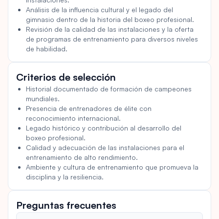
clases grupales como entrenamiento individual, lo que
Análisis de la influencia cultural y el legado del
garantiza que los miembros reciban atención y
gimnasio dentro de la historia del boxeo profesional.
entrenamiento personalizados. El gimnasio está equipado
Revisión de la calidad de las instalaciones y la oferta
con el equipo necesario, incluyendo guantes de boxeo y
de programas de entrenamiento para diversos niveles
vendas, lo que lo hace accesible tanto para principiantes
de habilidad.
como para boxeadores experimentados.
Criterios de selección
Historial documentado de formación de campeones
mundiales.
Presencia de entrenadores de élite con
reconocimiento internacional.
Legado histórico y contribución al desarrollo del
boxeo profesional.
Calidad y adecuación de las instalaciones para el
entrenamiento de alto rendimiento.
Ambiente y cultura de entrenamiento que promueva la
disciplina y la resiliencia.
Preguntas frecuentes