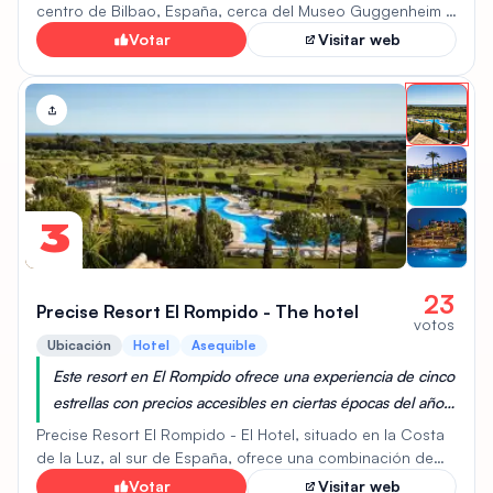
buscan confort y elegancia sin exceder su presupuesto.
centro de Bilbao, España, cerca del Museo Guggenheim y
del Palacio Euskalduna. Diseñado por el arquitecto
Votar
Visitar web
Ricardo Legorreta, el diseño del hotel se inspira en el
paisaje vasco. Sus habitaciones son amplias, funcionales
y cómodas, con vistas al parque. Los huéspedes pueden
disfrutar de un desayuno variado. El hotel ofrece servicios
como wifi gratuito y restaurantes. Su ubicación facilita el
acceso a las atracciones de Bilbao, lo que lo hace ideal
tanto para viajeros de negocios como de placer.
3
23
Precise Resort El Rompido - The hotel
votos
Ubicación
Hotel
Asequible
Este resort en El Rompido ofrece una experiencia de cinco
estrellas con precios accesibles en ciertas épocas del año.
Sus instalaciones y ubicación lo convierten en una opción
Precise Resort El Rompido - El Hotel, situado en la Costa
atractiva para unas vacaciones de lujo a un costo
de la Luz, al sur de España, ofrece una combinación de
relajación y actividades. Situado cerca del encantador
razonable.
Votar
Visitar web