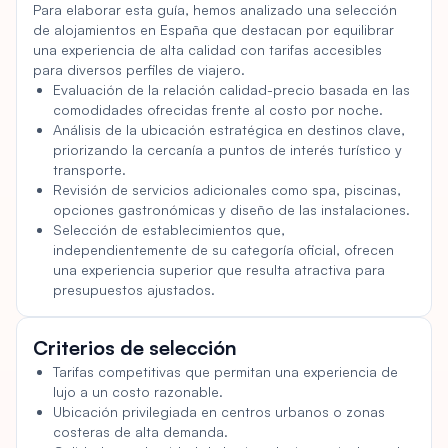
de diversas instalaciones, como una piscina en la azotea
Para elaborar esta guía, hemos analizado una selección
de alojamientos en España que destacan por equilibrar
con vistas al mar, un spa y un gimnasio. El hotel goza de
una experiencia de alta calidad con tarifas accesibles
una práctica ubicación cerca del Museo de Arte
para diversos perfiles de viajero.
Contemporáneo y a un corto trayecto en coche de la
Evaluación de la relación calidad-precio basada en las
playa más cercana. Es el punto de partida ideal para
comodidades ofrecidas frente al costo por noche.
explorar la ciudad y disfrutar de una estancia inolvidable.
Análisis de la ubicación estratégica en destinos clave,
priorizando la cercanía a puntos de interés turístico y
transporte.
Revisión de servicios adicionales como spa, piscinas,
opciones gastronómicas y diseño de las instalaciones.
Selección de establecimientos que,
independientemente de su categoría oficial, ofrecen
una experiencia superior que resulta atractiva para
presupuestos ajustados.
Criterios de selección
Tarifas competitivas que permitan una experiencia de
lujo a un costo razonable.
Ubicación privilegiada en centros urbanos o zonas
costeras de alta demanda.