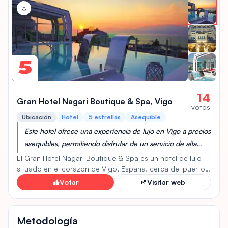
habitaciones con balcón, televisión por satélite y baños
completos. El hotel cuenta con piscina climatizada,
tumbonas y una piscina infantil. La oferta gastronómica
incluye un desayuno buffet con una variedad de
opciones. Gracias a su ubicación frente al mar, sus
modernas instalaciones y su prioridad en la comodidad
5
del huésped, el Spirit Hotel Benalmádena Beach ofrece
una estancia relajante y práctica.
14
Gran Hotel Nagari Boutique & Spa, Vigo
votos
Ubicación
Hotel
5 estrellas
Asequible
Este hotel ofrece una experiencia de lujo en Vigo a precios
asequibles, permitiendo disfrutar de un servicio de alta
calidad sin gastar una fortuna. Su ubicación y servicios lo
El Gran Hotel Nagari Boutique & Spa es un hotel de lujo
hacen una opción atractiva.
situado en el corazón de Vigo, España, cerca del puerto,
el distrito financiero y la zona comercial. Ubicado en un
Votar
Visitar web
edificio histórico, el hotel ofrece habitaciones
elegantemente diseñadas y equipadas con comodidades
Información del ranking
modernas como televisores de pantalla plana, aire
Metodología
acondicionado y minibar. Los huéspedes pueden disfrutar