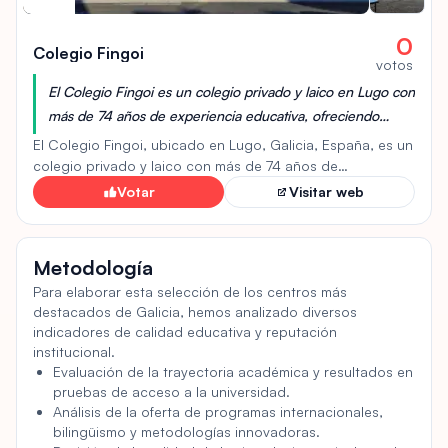
0
Colegio Fingoi
votos
El Colegio Fingoi es un colegio privado y laico en Lugo con
más de 74 años de experiencia educativa, ofreciendo
Infantil, primaria, secundaria, bachillerato y FP. Ha sido
El Colegio Fingoi, ubicado en Lugo, Galicia, España, es un
reconocido como Centro de Referencia de Galicia por la
colegio privado y laico con más de 74 años de
experiencia educativa. Ofrece educación a estudiantes de
Universidad de La Rioja, destacando su experiencia y
Votar
Visitar web
todas las edades, desde educación infantil hasta la
metodología.
adultez temprana, incluyendo Infantil, Primaria,
Información del ranking
Secundaria, Bachillerato y Formación Profesional. El
Metodología
campus del Colegio Fingoi está cerca de la Capilla de
Fingoi y del centro comunitario Centro.
Para elaborar esta selección de los centros más
destacados de Galicia, hemos analizado diversos
indicadores de calidad educativa y reputación
institucional.
Evaluación de la trayectoria académica y resultados en
pruebas de acceso a la universidad.
Análisis de la oferta de programas internacionales,
bilingüismo y metodologías innovadoras.