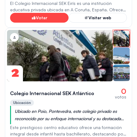
global y diversa a sus estudiantes.
El Colegio Internacional SEK Eirís es una institución
educativa privada ubicada en A Coruña, España. Ofrece
un currículo internacional desde infantil hasta bachillerato,
Votar
Visitar web
destacando por su metodología innovadora y el uso de
tecnología avanzada en el aula. Promueve el bilingüismo y
el desarrollo integral del alumno, con un fuerte énfasis en
valores y habilidades del siglo XXI. Sus instalaciones
incluyen laboratorios, espacios deportivos y áreas verdes.
Es ideal para familias que buscan una educación global y
personalizada, aunque su coste puede ser una
consideración. Se enfoca en preparar a los estudiantes
2
para la universidad y un futuro internacional.
0
Colegio Internacional SEK Atlántico
votos
Ubicación
Ubicado en Poio, Pontevedra, este colegio privado es
reconocido por su enfoque internacional y su destacada
posición en la provincia de Pontevedra.
Este prestigioso centro educativo ofrece una formación
integral desde infantil hasta bachillerato, destacando por