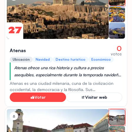
27
0
Atenas
votos
Ubicación
Navidad
Destino turístico
Económico
Atenas ofrece una rica historia y cultura a precios
asequibles, especialmente durante la temporada navideña,
con opciones de alojamiento y comida económicas.
Atenas es una ciudad milenaria, cuna de la civilización
Además, el clima templado de Atenas en invierno permite
occidental, la democracia y la filosofía. Sus
impresionantes sitios arqueológicos, como la Acrópolis
disfrutar de las festividades y atracciones al aire libre sin
Votar
Visitar web
con el Partenón, el Ágora Antigua y el Templo de Zeus
gastar demasiado.
Olímpico, atraen a millones de visitantes. Ofrece una
vibrante vida moderna con excelentes museos, una
deliciosa gastronomía mediterránea y animados barrios
como Plaka y Monastiraki. Es ideal para amantes de la