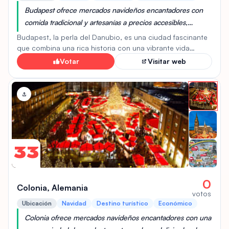
Budapest ofrece mercados navideños encantadores con
comida tradicional y artesanías a precios accesibles,
además de opciones de alojamiento y transporte
Budapest, la perla del Danubio, es una ciudad fascinante
económicos en comparación con otros destinos europeos.
que combina una rica historia con una vibrante vida
moderna. Destaca por su impresionante arquitectura,
Votar
Visitar web
como el Parlamento húngaro y el Puente de las Cadenas,
y sus famosos baños termales como Széchenyi y Gellért.
Ofrece una animada vida nocturna con sus icónicos Ruin
Bars y una deliciosa gastronomía. Es ideal para viajeros
que buscan una experiencia cultural profunda, historia,
bienestar y entretenimiento a un precio asequible en
Europa. Sin embargo, puede estar muy concurrida en
temporada alta y el clima puede ser extremo. Perfecta
33
para amantes de la historia, la arquitectura y la vida
nocturna.
0
Colonia, Alemania
votos
Ubicación
Navidad
Destino turístico
Económico
Colonia ofrece mercados navideños encantadores con una