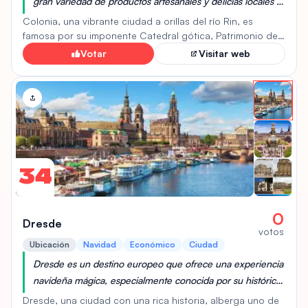
gran variedad de productos artesanales y delicias locales a
precios accesibles, además de opciones de alojamiento y
Colonia, una vibrante ciudad a orillas del río Rin, es
transporte económicos en comparación con otros destinos
famosa por su imponente Catedral gótica, Patrimonio de
la Humanidad. Con una rica historia que se remonta a la
europeos más lujosos.
Votar
Visitar web
época romana, ofrece numerosos museos, galerías de
arte y una animada vida nocturna. Es ideal para amantes
de la historia, la cultura y la arquitectura, así como para
quienes buscan una experiencia urbana dinámica. Sus
pros incluyen una excelente red de transporte y una
atmósfera acogedora. Como contra, puede ser muy
concurrida, especialmente durante eventos como el
Carnaval. Perfecta para escapadas urbanas y
34
exploradores culturales.
0
Dresde
votos
Ubicación
Navidad
Económico
Ciudad
Dresde es un destino europeo que ofrece una experiencia
navideña mágica, especialmente conocida por su histórico
mercado Striezelmarkt, considerado el más antiguo de
Dresde, una ciudad con una rica historia, alberga uno de