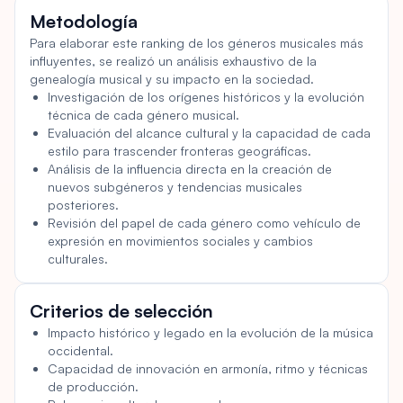
Información del ranking
combinados con la música country. Este género no solo
Metodología
revolucionó el panorama musical, sino que también se
convirtió en un símbolo de la cultura juvenil, la rebelión y
Para elaborar este ranking de los géneros musicales más
influyentes, se realizó un análisis exhaustivo de la
el cambio social en la era posterior a la Segunda Guerra
genealogía musical y su impacto en la sociedad.
Mundial. Las enérgicas interpretaciones y las melodías
Investigación de los orígenes históricos y la evolución
pegadizas del rock and roll cautivaron a los adolescentes,
técnica de cada género musical.
contribuyendo a su gran popularidad. El rock and roll
Evaluación del alcance cultural y la capacidad de cada
influyó en numerosos géneros posteriores, como el punk,
estilo para trascender fronteras geográficas.
el metal y el grunge. Figuras clave como Chuck Berry, Elvis
Análisis de la influencia directa en la creación de
Presley y Little Richard moldearon el género. La guitarra
nuevos subgéneros y tendencias musicales
eléctrica, el bajo eléctrico y la batería se convirtieron en
posteriores.
instrumentos centrales. El impacto del rock and roll se
Revisión del papel de cada género como vehículo de
extendió más allá de la música, influyendo en la moda, el
expresión en movimientos sociales y cambios
lenguaje y las actitudes. Desempeñó un papel importante
culturales.
en la superación de las divisiones raciales y contribuyó al
movimiento por los derechos civiles, atrayendo tanto a
adolescentes estadounidenses blancos como negros.
Criterios de selección
Con el tiempo, el rock and roll evolucionó en diversos
Impacto histórico y legado en la evolución de la música
subgéneros, enriqueciendo aún más el panorama musical.
occidental.
Capacidad de innovación en armonía, ritmo y técnicas
de producción.