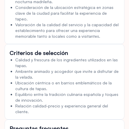
nocturna madrileña.
obra, pero ofrecen una experiencia culinaria única. A
Consideración de la ubicación estratégica en zonas
menudo se asocian con un estilo de vida más sencillo y
clave de la ciudad para facilitar la experiencia de
autosuficiente; sin embargo, sus limitaciones en términos
tapeo.
de eficiencia y facilidad de uso las hacen menos prácticas
Valoración de la calidad del servicio y la capacidad del
para el uso diario en entornos modernos.
establecimiento para ofrecer una experiencia
memorable tanto a locales como a visitantes.
Criterios de selección
Calidad y frescura de los ingredientes utilizados en las
tapas.
Ambiente animado y acogedor que invite a disfrutar de
la velada.
Ubicación céntrica o en barrios emblemáticos de la
cultura de tapas.
Equilibrio entre la tradición culinaria española y toques
de innovación.
Relación calidad-precio y experiencia general del
cliente.
Preguntas frecuentes