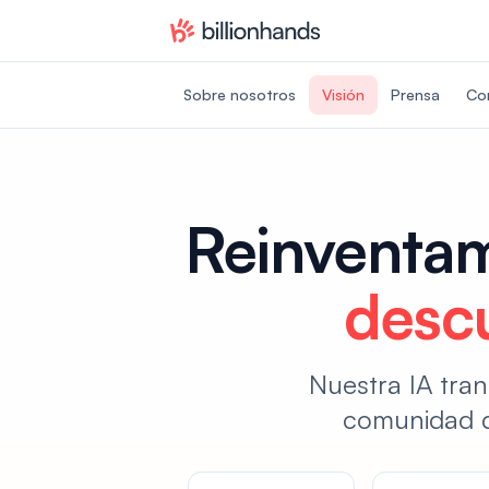
Sobre nosotros
Visión
Prensa
Co
Reinventam
desc
Nuestra IA tran
comunidad d
Categorías de rankings