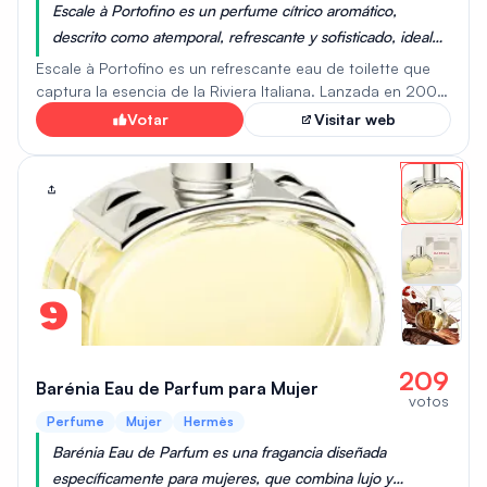
Escale à Portofino es un perfume cítrico aromático,
mundo.
descrito como atemporal, refrescante y sofisticado, ideal
para mujeres que buscan un aroma fresco y luminoso que
Escale à Portofino es un refrescante eau de toilette que
evoca el verano.
captura la esencia de la Riviera Italiana. Lanzada en 2008
como parte de la Colección Crucero de Dior, esta
Votar
Visitar web
fragancia está diseñada para evocar una sensación de
evasión y sofisticación. Presenta una mezcla de notas
cítricas y aromáticas, que combinan bergamota de
Calabria, petitgrain siciliano y cidra italiana. La
composición también incluye flor de azahar y un toque de
almendra amarga, creando una fragancia equilibrada y
elegante. Ideal para climas cálidos, Escale à Portofino
ofrece una experiencia ligera y estimulante, perfecta para
9
quienes buscan una fragancia refinada y revitalizante.
209
Barénia Eau de Parfum para Mujer
votos
Perfume
Mujer
Hermès
Barénia Eau de Parfum es una fragancia diseñada
específicamente para mujeres, que combina lujo y