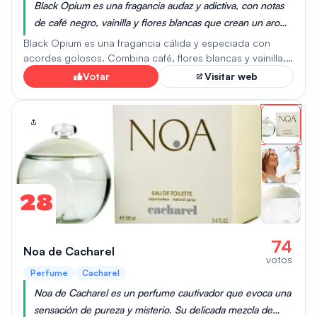
Black Opium es una fragancia audaz y adictiva, con notas
de café negro, vainilla y flores blancas que crean un aroma
dulce y embriagador, ideal para una mujer que busca un
Black Opium es una fragancia cálida y especiada con
perfume que deje una impresión duradera y seductora.
acordes golosos. Combina café, flores blancas y vainilla,
creando un aroma dulce y acogedor con un matiz
Votar
Visitar web
amargo. La fragancia se abre con una mezcla de pera,
pimienta rosa y flor de azahar. El corazón revela café y
jazmín, combinados con almendra amarga y regaliz. El
fondo se compone de vainilla, pachulí y madera de
cachemira, que aporta calidez y profundidad. Es un Eau
de Parfum de larga duración, diseñado para mujeres
seguras y audaces.
28
74
Noa de Cacharel
votos
Perfume
Cacharel
Noa de Cacharel es un perfume cautivador que evoca una
sensación de pureza y misterio. Su delicada mezcla de