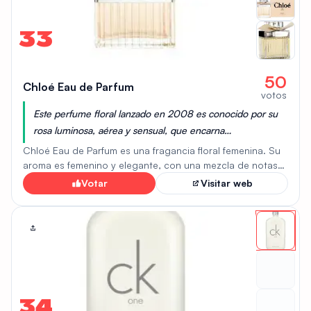
encarna un espíritu sofisticado y juvenil.
33
50
Chloé Eau de Parfum
votos
Este perfume floral lanzado en 2008 es conocido por su
rosa luminosa, aérea y sensual, que encarna
perfectamente un estilo femenino y elegante. Su
Chloé Eau de Parfum es una fragancia floral femenina. Su
creatividad, sensualidad y notas frescas lo convierten en
aroma es femenino y elegante, con una mezcla de notas
florales que incluyen peonía, rosa y magnolia. La fragancia
una opción duradera y sofisticada para mujeres.
Votar
Visitar web
se abre con notas de salida de peonía, lichi y fresia,
dando paso a notas de corazón de rosa, lirio de los valles
y magnolia. Las notas de fondo, compuestas por cedro
de Virginia y ámbar, aportan una base cálida y
amaderada. Se considera una fragancia versátil, ideal
tanto para el día a día como para ocasiones especiales.
Su formato en spray garantiza una larga duración.
34