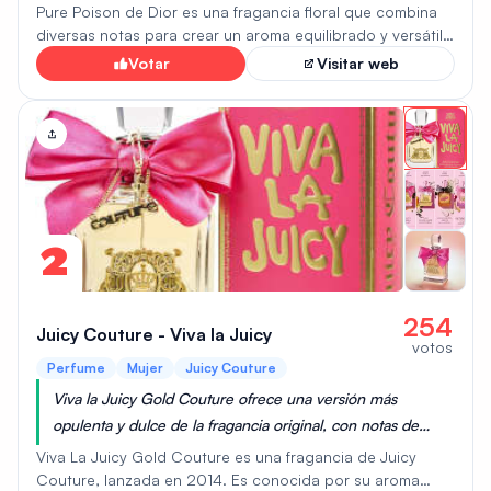
su estado más puro con una alquimia irresistible.
Pure Poison de Dior es una fragancia floral que combina
diversas notas para crear un aroma equilibrado y versátil.
Las notas de salida, una mezcla de jazmín, naranja,
Votar
Visitar web
bergamota y mandarina siciliana, ofrecen una salida fresca
y vibrante. El corazón de la fragancia está compuesto por
gardenia y flor de azahar, que aportan una dulzura floral.
Las notas de fondo, de sándalo, ámbar blanco, cedro y
almizcle blanco, proporcionan una base cálida y
amaderada. Esta composición da como resultado una
fragancia con un perfil floral blanco complementado con
matices cítricos y amaderados, ideal para diversas
2
ocasiones.
254
Juicy Couture - Viva la Juicy
votos
Perfume
Mujer
Juicy Couture
Viva la Juicy Gold Couture ofrece una versión más
opulenta y dulce de la fragancia original, con notas de
caramelo y bayas que la hacen irresistiblemente seductora
Viva La Juicy Gold Couture es una fragancia de Juicy
y perfecta para ocasiones especiales.
Couture, lanzada en 2014. Es conocida por su aroma