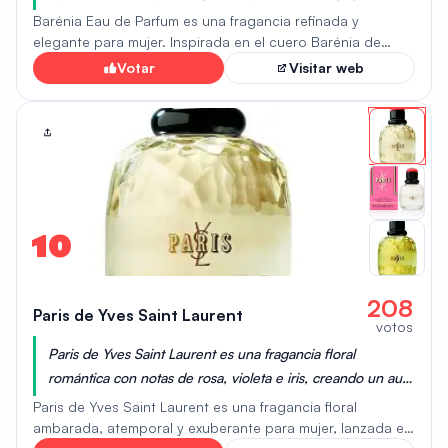
elegancia, perfecta para potenciar el encanto personal.
Barénia Eau de Parfum es una fragancia refinada y
elegante para mujer. Inspirada en el cuero Barénia de
Hermès, esta fragancia chipre combina sofisticación y
Votar
Visitar web
naturalidad, fusionando la elegancia tradicional con la
frescura moderna. Es un perfume para la piel que revela
una dualidad de fuerza y suavidad. La fragancia se abre
con notas únicas de lirio y bayas, envueltas en madera de
roble y un intenso pachulí. Con notas amaderadas, posee
un aroma rico, a cuero y amaderado, suavizado por el
pachulí y delicadas notas florales. Con una potencia
duradera, este perfume embriagador es ideal para
10
quienes buscan un aroma profundo y complejo.
208
Paris de Yves Saint Laurent
votos
Paris de Yves Saint Laurent es una fragancia floral
romántica con notas de rosa, violeta e iris, creando un aura
femenina y sofisticada que atrae y seduce sutilmente.
Paris de Yves Saint Laurent es una fragancia floral
ambarada, atemporal y exuberante para mujer, lanzada en