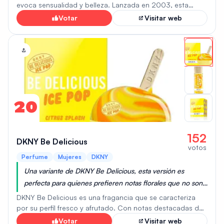
es un tributo a la feminidad.
evoca sensualidad y belleza. Lanzada en 2003, esta
fragancia floral y amaderada está diseñada para mujeres.
Votar
Visitar web
Su corazón se basa en un acorde de almizcle
característico, realzado por notas florales con toques de
rosa y melocotón, y subrayado por un suave ámbar y
pachulí. Es una fragancia que encarna la elegancia y la
sofisticación. "For Her" está disponible en varias
presentaciones, incluyendo Eau de Parfum y Eau de
Toilette.
20
152
DKNY Be Delicious
votos
Perfume
Mujeres
DKNY
Una variante de DKNY Be Delicious, esta versión es
perfecta para quienes prefieren notas florales que no son
demasiado empalagosas, ofreciendo una fragancia
DKNY Be Delicious es una fragancia que se caracteriza
delicada y atractiva.
por su perfil fresco y afrutado. Con notas destacadas de
manzana verde y un suave matiz de pepino, ofrece un
Votar
Visitar web