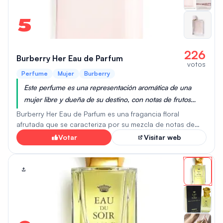
5
226
Burberry Her Eau de Parfum
votos
Perfume
Mujer
Burberry
Este perfume es una representación aromática de una
mujer libre y dueña de su destino, con notas de frutos
rojos y bayas intensas envueltas en ámbar y madera,
Burberry Her Eau de Parfum es una fragancia floral
capturando el espíritu vibrante y sofisticado de la mujer
afrutada que se caracteriza por su mezcla de notas de
frutos rojos, como fresa, frambuesa y grosella negra,
londinense moderna.
Votar
Visitar web
combinadas con toques florales de jazmín y violeta. La
fragancia se abre con una vibrante mezcla de frutos rojos
y oscuros, dando paso a un corazón de jazmín y violeta.
La base de la fragancia contiene almizcle y ámbar, que
aportan calidez y profundidad. En general, el perfume
ofrece un equilibrio entre la dulzura afrutada y los matices
almizclados, lo que lo hace ideal para quienes aprecian
una fragancia gourmand con un toque brillante y