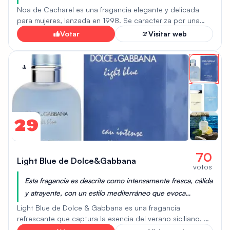
almizcle blanco, peonía y café crea una estela suave pero
Noa de Cacharel es una fragancia elegante y delicada
distintiva, ideal para la mujer que busca una fragancia
para mujeres, lanzada en 1998. Se caracteriza por una
armoniosa mezcla de notas florales, almizcladas y
sutilmente seductora y etérea.
Votar
Visitar web
amaderadas, creando un aroma suave y reconfortante.
Las notas clave suelen incluir almizcle blanco, peonía,
fresia y notas verdes, a veces complementadas con
toques de café, melocotón y ciruela. Este perfume es
conocido por su carácter limpio, sutil y sofisticado, lo que
lo hace adecuado para el uso diario. Su estela suave y
longevidad moderada contribuyen a su reputación como
un aroma versátil y acogedor.
29
70
Light Blue de Dolce&Gabbana
votos
Esta fragancia es descrita como intensamente fresca, cálida
y atrayente, con un estilo mediterráneo que evoca
sensualidad y momentos tiernos, lo que la hace ideal para
Light Blue de Dolce & Gabbana es una fragancia
un perfume seductor.
refrescante que captura la esencia del verano siciliano. Se
abre con notas de salida vigorizantes de limón siciliano,