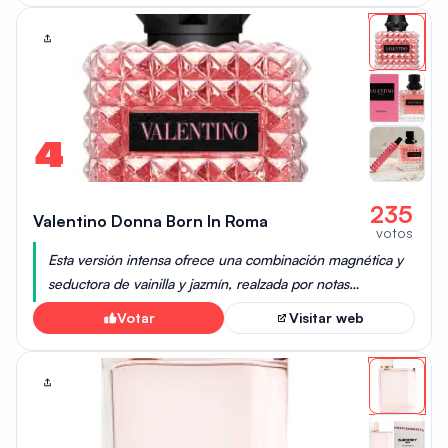
con un toque fresco y terroso. La fragancia combina
cítricos y pimienta con un toque de pedernal, revelando el
aroma de la tierra. En general, es un vetiver suave y
amaderado con una buena dosis de cítricos y pachulí.
Terre d'Hermès es una refinada mezcla de cítricos, tierra y
maderas, que proporciona un aroma sofisticado y
atemporal. Se considera una fragancia clásica a la vez
4
que moderna, ideal para quienes aprecian un aroma
maduro y aventurero.
235
Valentino Donna Born In Roma
votos
Esta versión intensa ofrece una combinación magnética y
seductora de vainilla y jazmín, realzada por notas
ambarinas, que resulta en una estela hipnótica y
Votar
Visitar web
cautivadora.