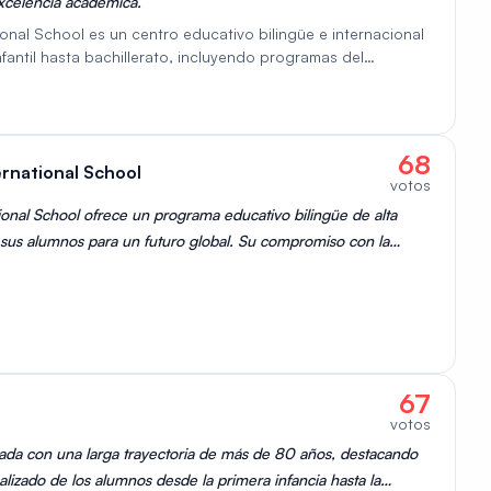
excelencia académica.
nal School es un centro educativo bilingüe e internacional
fantil hasta bachillerato, incluyendo programas del
nfoque en el desarrollo integral del alumno, combinando
ara el siglo XXI. Sus modernas instalaciones y profesorado
estimulante. Es ideal para familias que buscan una
al, preparando a los estudiantes para acceder a
68
rnational School
veniente es el coste de la matrícula.
votos
onal School ofrece un programa educativo bilingüe de alta
 sus alumnos para un futuro global. Su compromiso con la
los estudiantes lo posiciona como uno de los mejores colegios
67
votos
rivada con una larga trayectoria de más de 80 años, destacando
lizado de los alumnos desde la primera infancia hasta la