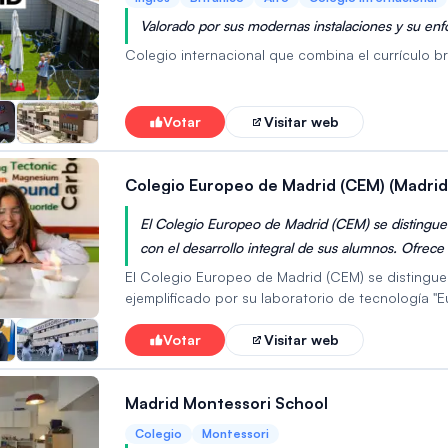
Valorado por sus modernas instalaciones y su enf
Colegio internacional que combina el currículo br
Votar
Visitar web
Colegio Europeo de Madrid (CEM) (Madrid
El Colegio Europeo de Madrid (CEM) se distingu
con el desarrollo integral de sus alumnos. Ofrece
prepara a los estudiantes para los desafíos globa
El Colegio Europeo de Madrid (CEM) se distingue
personalizada.
ejemplificado por su laboratorio de tecnología "E
aprovecha la tecnología como una herramienta par
ciudadanía digital responsable. Los programas d
Votar
Visitar web
para los desafíos y oportunidades de la era digi
de desenvolverse en una sociedad tecnológica en
Madrid Montessori School
Colegio
Montessori