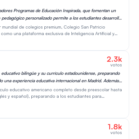
novadores Programas de Educación Inspirada, que fomentan un
e pedagógico personalizado permite a los estudiantes desarrollar
parándolos integralmente para los desafíos futuros.
r mundial de colegios premium, Colegio San Patricio
mo una plataforma exclusiva de Inteligencia Artificial y
 Sus programas en curso incluyen currículos académicos,
 en liderazgo, innovación, trabajo en equipo y oratoria. El
l desarrollo de habilidades diversas para un mundo
2.3k
votos
educativo bilingüe y su currículo estadounidense, preparando
ndo una experiencia educativa internacional en Madrid. Además,
onalizado y un fuerte enfoque en el desarrollo integral de cada
rículo educativo americano completo desde preescolar hasta
glés y español), preparando a los estudiantes para
uropa. Promueve un desarrollo integral, enfatizando los
n comunitaria. Sus ventajas incluyen una educación de alta
iente multicultural. Podría ser una desventaja el coste de la
 educación americana en España y una inmersión cultural
1.8k
votos