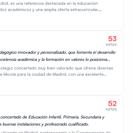
tario y personal.
drid, es una referencia destacada en la educación
os académicos y una amplia oferta extracurricular,
, la formación en valores y una fuerte comunidad. Su sólida
omo una de las mejores opciones dentro de los colegios
53
votos
dagógico innovador y personalizado, que fomenta el desarrollo
celencia académica y la formación en valores lo posiciona
Madrid.
 colegio concertado muy bien valorado que ofrece diversas
e Micole para la ciudad de Madrid, con una excelente
un fuerte compromiso con la excelencia educativa y altos
o que lo convierte en una opción deseable para las familias.
52
votos
concertado de Educación Infantil, Primaria, Secundaria y
 buenas instalaciones y profesorado cualificado.
o ubicado en Madrid, perteneciente a la Congregación de