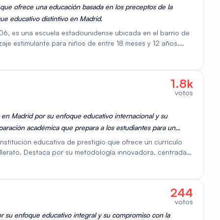
que ofrece una educación basada en los preceptos de la
e educativo distintivo en Madrid.
06, es una escuela estadounidense ubicada en el barrio de
zaje estimulante para niños de entre 18 meses y 12 años,
a estadounidense en Madrid, está reconocida por las
cuela se esfuerza por brindar un ambiente respetuoso y
diseñado para atender a las diferentes etapas del desarrollo
1.8k
votos
a en Madrid por su enfoque educativo internacional y su
eparación académica que prepara a los estudiantes para un
s y un currículo exigente.
institución educativa de prestigio que ofrece un currículo
hillerato. Destaca por su metodología innovadora, centrada
 habilidades del siglo XXI. Cuenta con modernas instalaciones
ncluyen una alta calidad académica, un enfoque holístico en el
ra universidades internacionales. Un posible contra es el
244
 ideal para familias que buscan una educación global,
votos
r su enfoque educativo integral y su compromiso con la