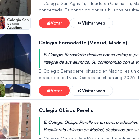
preparando a los estudiantes para el éxito universi
El Colegio San Agustín, situado en Chamartín, Ma
concertada. Es conocido por sus buenos resultad
logrando un equilibrio entre la calidad académica
reputación y su enfoque integral lo mantienen c
Votar
Visitar web
concertados de la capital.
Colegio Bernadette (Madrid, Madrid)
El Colegio Bernadette destaca por su enfoque pe
integral de sus alumnos. Su compromiso con la ex
como una institución educativa de referencia en 
El Colegio Bernadette, situado en Madrid, es un
etapas educativas. Destaca en el ranking 2026 d
calificación de 4.4. Esta alta puntuación indica 
niveles de satisfacción entre alumnos y padres, l
Votar
Visitar web
Colegio Obispo Perelló
El Colegio Obispo Perelló es un centro educativo 
Bachillerato ubicado en Madrid, destacado por sus
El Colegio Obispo Perelló es un centro educativ