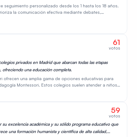
ce seguimiento personalizado desde los 1 hasta los 18 años.
rioriza la comunicación efectiva mediante debates,
ntra en un enfoque educativo centrado en el alumno,
 ayudarles a alcanzar sus metas. El colegio también ofrece
la creatividad, la imaginación y el aprendizaje. El Colegio
de Cambridge en Primaria, Secundaria y Bachillerato.
61
votos
colegios privados en Madrid que abarcan todas las etapas
o, ofreciendo una educación completa.
ori ofrecen una amplia gama de opciones educativas para
dagogía Montessori. Estos colegios suelen atender a niños
, y algunos ofrecen programas para alumnos de hasta 18
ori con otros enfoques educativos, como el currículo
oporcionar una educación integral que fomente la
59
rítico. Muchos de estos colegios son bilingües, imparten
votos
en a una comunidad diversa de estudiantes locales e
ún el colegio y el curso.
or su excelencia académica y su sólido programa educativo que
ece una formación humanista y científica de alta calidad,