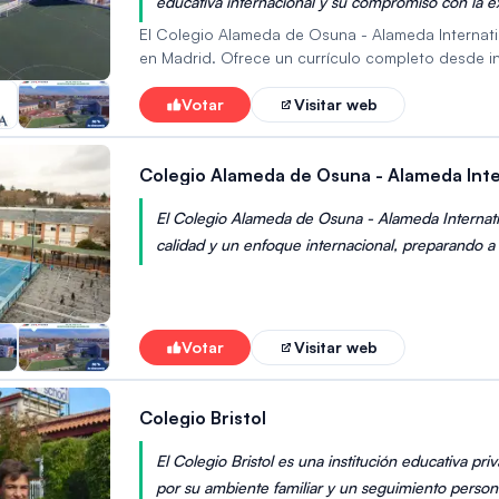
educativa internacional y su compromiso con la 
El Colegio Alameda de Osuna - Alameda Internatio
en Madrid. Ofrece un currículo completo desde in
Bachillerato Internacional (IB). Destaca por su e
excelencia académica con valores y habilidades p
Votar
Visitar web
cualificado garantizan un entorno de aprendizaje 
educación de calidad con proyección internacion
Colegio Alameda de Osuna - Alameda Inte
universidades de todo el mundo. Un posible incon
El Colegio Alameda de Osuna - Alameda Internati
calidad y un enfoque internacional, preparando a
excelencia académica y el desarrollo integral de 
en Madrid.
Votar
Visitar web
Colegio Bristol
El Colegio Bristol es una institución educativa p
por su ambiente familiar y un seguimiento persona