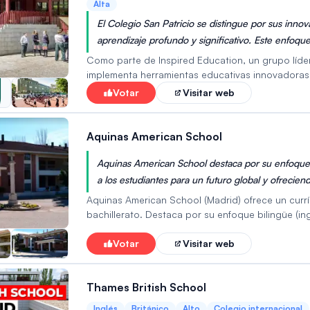
Alta
El Colegio San Patricio se distingue por sus in
aprendizaje profundo y significativo. Este enfoqu
al máximo su potencial académico y personal, pre
Como parte de Inspired Education, un grupo líde
implementa herramientas educativas innovadoras co
una escuela de Realidad Virtual en el metaverso.
Votar
Visitar web
artes escénicas y creativas, deportes y formación
enfoque se centra en la excelencia académica y e
globalmente competitivo.
Aquinas American School
Aquinas American School destaca por su enfoque 
a los estudiantes para un futuro global y ofrecie
el colegio ofrece un ambiente de aprendizaje pers
Aquinas American School (Madrid) ofrece un cur
estudiante.
bachillerato. Destaca por su enfoque bilingüe (in
universidades tanto en Estados Unidos como en E
valores, el pensamiento crítico y la participació
Votar
Visitar web
calidad con reconocimiento internacional y un amb
matrícula. Es ideal para familias que buscan una
Thames British School
profunda para sus hijos.
Inglés
Británico
Alto
Colegio internacional