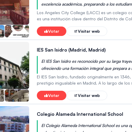
excelencia académica, preparando a los estudiant
enriquecedor con programas innovadores que fome
Los Angeles City College (LACC) es un colegio co
es una institución clave dentro del Distrito de C
significativo como el sitio original del campus d
aproximadamente 15,000 estudiantes. El colegi
Votar
Visitar web
vocacionales y profesionales, junto con varias v
negocios y artes. LACC proporciona amplios serv
IES San Isidro (Madrid, Madrid)
académico, vocacional, profesional y personal, c
dinámico e innovador para todos sus estudiantes
El IES San Isidro es reconocido por su larga tray
ofreciendo una formación integral que prepara a s
pedagógica y la calidad de su profesorado lo con
El IES San Isidro, fundado originalmente en 1346, 
prestigio inigualable en Madrid. A lo largo de los
resultados consistentemente por encima de la medi
y su tradición educativa lo convierten en un cent
Votar
Visitar web
entorno con un profundo sentido de la historia 
Colegio Alameda International School
El Colegio Alameda International School es una o