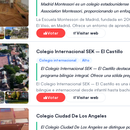
Madrid Montessori es un colegio estadounidense 
Association Montessori, proporcionando un enfoqu
La Escuela Montessori de Madrid, fundada en 20
El Viso, en Madrid. Ofrece un entorno de aprendi
siguiendo la pedagogía Montessori. Como escuel
Votar
Visitar web
autoridades educativas de Estados Unidos. La es
enriquecedor para sus alumnos. El currículo está 
dentro de este grupo de edad.
Colegio Internacional SEK – El Castillo
Colegio internacional
Alto
El Colegio Internacional SEK – El Castillo destac
programa bilingüe integral. Ofrece una sólida pr
futuro global, integrando metodologías innovadora
El Colegio Internacional SEK – El Castillo es una 
bilingüe e internacional desde infantil hasta bac
en el aprendizaje experiencial y el desarrollo de
Votar
Visitar web
deportivas, artísticas y tecnológicas. Los pros i
desarrollo del alumno y una fuerte preparación pa
coste de la matrícula, que puede ser elevado. Es
Colegio Ciudad De Los Angeles
personalizada y de excelencia para sus hijos.
El Colegio Ciudad De Los Angeles se distingue po