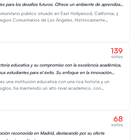
es para los desafíos futuros. Ofrece un ambiente de aprendizaje
ntan el desarrollo personal y profesional de su alumnado.
munitario público situado en East Hollywood, California, y
olegios Comunitarios de Los Ángeles. Históricamente
e UCLA, LACC atiende a un cuerpo estudiantil diverso de
o ofrece una amplia gama de más de 100 programas
ías académicas que incluyen educación general, STEM, salud,
icios de apoyo estudiantil, que incluyen asesoramiento
139
on el objetivo de fomentar un ambiente de aprendizaje
votos
.
ectoria educativa y su compromiso con la excelencia académica,
us estudiantes para el éxito. Su enfoque en la innovación
solidan como una institución educativa de referencia en Madrid.
es una institución educativa con una rica historia y un
 siglos, ha mantenido un alto nivel académico, con
a en las evaluaciones. Su ubicación en el distrito de Retiro
ro muy solicitado. Es ideal para estudiantes que buscan un
y una educación de calidad probada.
68
votos
pción reconocida en Madrid, destacando por su oferta