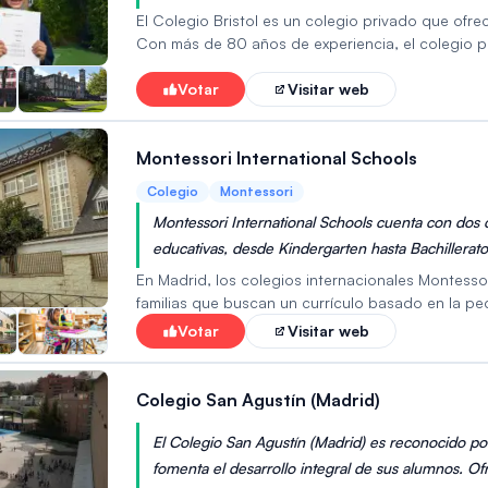
educación secundaria.
El Colegio Bristol es un colegio privado que ofre
Con más de 80 años de experiencia, el colegio p
presentaciones y proyectos colaborativos. Se ce
ofreciendo apoyo y recursos personalizados para
Votar
Visitar web
programas educativos y recreativos que estimulan 
Bristol prepara a los alumnos para los exámenes 
Montessori International Schools
Colegio
Montessori
Montessori International Schools cuenta con dos 
educativas, desde Kindergarten hasta Bachillerat
En Madrid, los colegios internacionales Montess
familias que buscan un currículo basado en la pe
desde la primera infancia hasta la adolescencia
Votar
Visitar web
años. A menudo, combinan los principios Montess
británico o el estadounidense. Su objetivo es pr
independencia, la creatividad y el pensamiento c
Colegio San Agustín (Madrid)
clases tanto en inglés como en español y atiend
internacionales. Las tasas de matrícula varían seg
El Colegio San Agustín (Madrid) es reconocido p
fomenta el desarrollo integral de sus alumnos. Ofr