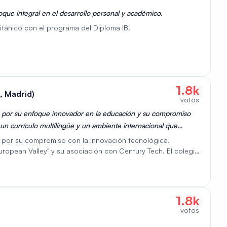
oque integral en el desarrollo personal y académico.
itánico con el programa del Diploma IB.
1.8k
, Madrid)
votos
e por su enfoque innovador en la educación y su compromiso
 un currículo multilingüe y un ambiente internacional que
les, destacándose por su excelencia académica y su atención
 por su compromiso con la innovación tecnológica,
uropean Valley" y su asociación con Century Tech. El colegio
a potenciar la creatividad, el pensamiento crítico y la
el CEM están diseñados para preparar a los estudiantes
tal, asegurando que se conviertan en futuros líderes capaces
 evolución con confianza y conciencia ética.
1.8k
votos