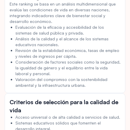
literatura, y su papel en la economía global. Además,
Este ranking se basa en un análisis multidimensional que
evalúa las condiciones de vida en diversas naciones,
ofrece una combinación de paisajes urbanos vibrantes y
integrando indicadores clave de bienestar social y
áreas rurales de gran belleza natural.
desarrollo económico.
Evaluación de la eficacia y accesibilidad de los
sistemas de salud pública y privada.
Análisis de la calidad y el alcance de los sistemas
educativos nacionales.
Revisión de la estabilidad económica, tasas de empleo
y niveles de ingresos per cápita.
Consideración de factores sociales como la seguridad,
la igualdad de género y el equilibrio entre la vida
laboral y personal.
Valoración del compromiso con la sostenibilidad
ambiental y la infraestructura urbana.
Criterios de selección para la calidad de
vida
Acceso universal o de alta calidad a servicios de salud.
Sistemas educativos sólidos que fomenten el
desarrollo integral.