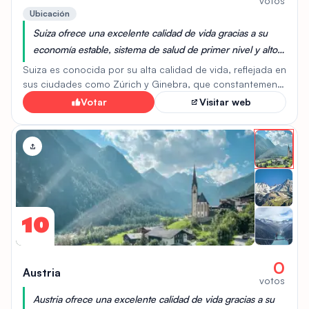
votos
Ubicación
Suiza ofrece una excelente calidad de vida gracias a su
economía estable, sistema de salud de primer nivel y altos
estándares educativos. Además, cuenta con un entorno
Suiza es conocida por su alta calidad de vida, reflejada en
natural impresionante y una infraestructura bien
sus ciudades como Zúrich y Ginebra, que constantemente
se clasifican entre las mejores del mundo. El país ofrece
desarrollada, lo que contribuye al bienestar de sus
Votar
Visitar web
un entorno seguro, infraestructuras eficientes y una
habitantes.
economía estable, aunque el costo de vida es elevado. Su
sistema de salud, aunque costoso y basado en seguros
privados obligatorios, proporciona una atención médica
de alta calidad. La combinación de servicios públicos y
privados contribuye a un alto nivel de bienestar para sus
habitantes. Además, Suiza destaca por su belleza natural
y su compromiso con la sostenibilidad.
10
0
Austria
votos
Austria ofrece una excelente calidad de vida gracias a su