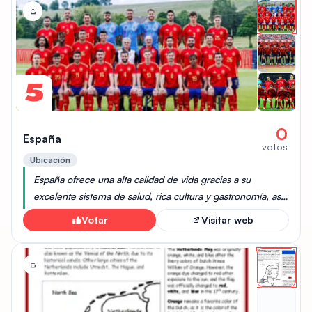
promueven la sostenibilidad, como el uso de
biocombustibles y la gestión de residuos. Dinamarca
también es reconocida por su cultura, donde se valora el
equilibrio entre el trabajo y la vida personal, así como por
su sistema de bienestar social que apoya a sus
ciudadanos.
5
0
España
votos
Ubicación
España ofrece una alta calidad de vida gracias a su
excelente sistema de salud, rica cultura y gastronomía, así
como un clima favorable que permite disfrutar de
Votar
Visitar web
actividades al aire libre durante todo el año. Además, el
país cuenta con una infraestructura moderna y una sólida
red de transporte, facilitando la movilidad y el acceso a
servicios.