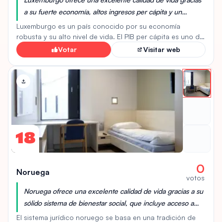
a su fuerte economía, altos ingresos per cápita y un
sistema de salud y educación de primer nivel. Además,
Luxemburgo es un país conocido por su economía
cuenta con una infraestructura moderna, baja tasa de
robusta y su alto nivel de vida. El PIB per cápita es uno de
los más altos del mundo, reflejando la prosperidad
criminalidad y un entorno multicultural que atrae a
Votar
Visitar web
económica del país. Los salarios son considerablemente
profesionales de todo el mundo.
altos, con un salario mínimo y promedio que superan a
muchos otros países de la Unión Europea. Además,
Luxemburgo ofrece un sistema de seguridad social
eficiente que incluye acceso a asistencia sanitaria de alta
calidad, servicios de guardería y beneficios fiscales para
sus residentes. La seguridad y la convivencia intercultural
son también aspectos importantes de la sociedad
18
luxemburguesa.
0
Noruega
votos
Noruega ofrece una excelente calidad de vida gracias a su
sólido sistema de bienestar social, que incluye acceso a
atención médica de calidad, educación gratuita y
El sistema jurídico noruego se basa en una tradición de