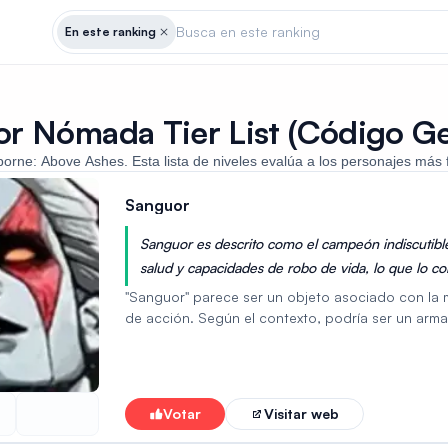
Busca en este ranking
En este ranking
r Nómada Tier List (Código Ge
arborne: Above Ashes. Esta lista de niveles evalúa a los personajes más
Sanguor
Sanguor es descrito como el campeón indiscutibl
salud y capacidades de robo de vida, lo que lo c
prolongados y capacidad de supervivencia en Pv
"Sanguor" parece ser un objeto asociado con la
de acción. Según el contexto, podría ser un arm
personaje centrada en el mantenimiento de la sa
"Espiral de Pesadilla", "Sifón" y "Sanguíneo", lo 
robo de vida. El objeto parece relevante para c
salud según un porcentaje del daño infligido, lo 
Votar
Visitar web
combate.