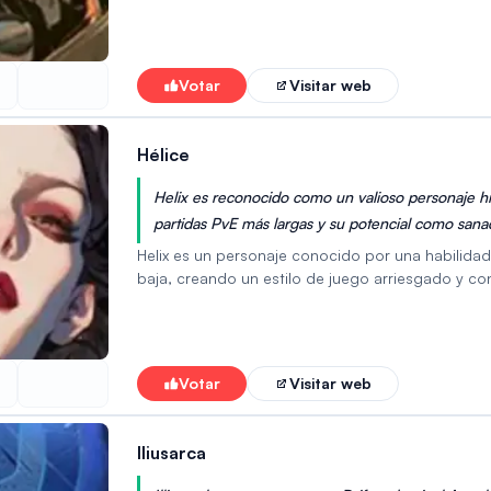
logra mediante la aplicación de escudos y mejor
defensiva, Égida puede absorber eficazmente can
potencialmente perdedoras en victorias mediant
la supervivencia y el apoyo al equipo, Égida es u
Votar
Visitar web
resiliencia y la efectividad general de su grupo 
Hélice
Helix es reconocido como un valioso personaje híb
partidas PvE más largas y su potencial como sanado
Helix es un personaje conocido por una habilida
baja, creando un estilo de juego arriesgado y c
escenarios de jugador contra entorno (PvE) como
jugadores experimentados que pueden gestionar lo
tácticas agresivas, recompensando a los jugador
difíciles. Las habilidades del personaje también 
Votar
Visitar web
opción versátil para diversas composiciones de eq
estratégica de equipo y la priorización de habili
Iliusarca