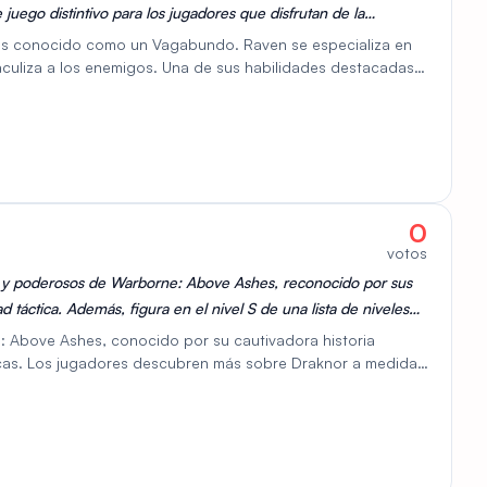
e juego distintivo para los jugadores que disfrutan de la
s conocido como un Vagabundo. Raven se especializa en
staculiza a los enemigos. Una de sus habilidades destacadas
acar a un objetivo enemigo seleccionado, infligiendo daño
o hacen efectivo en el combate uno contra uno,
icios y contrarrestando las estrategias de sigilo. Centrado
Raven es una opción estratégica para los jugadores que
amenazas clave.
0
votos
s y poderosos de Warborne: Above Ashes, reconocido por sus
d táctica. Además, figura en el nivel S de una lista de niveles
ego.
 Above Ashes, conocido por su cautivadora historia
icas. Los jugadores descubren más sobre Draknor a medida
culo con el universo de Warborne. Draknor es un personaje
poyo de sus compañeros para maximizar su efectividad. Sus
erten en un personaje destacado en el juego.