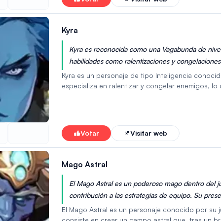
resistente.
Kyra
Kyra es reconocida como una Vagabunda de nivel
habilidades como ralentizaciones y congelaciones
negación de objetivos la convierten en una pode
Kyra es un personaje de tipo Inteligencia conocid
especializa en ralentizar y congelar enemigos, lo
defender objetivos. Sus habilidades incluyen cong
permite controlar el espacio y bloquear áreas a 
cuellos de botella y en combates por objetivos. 
mejora su supervivencia en combate. Su combinac
Votar
Visitar web
personaje versátil para diversas situaciones de 
Mago Astral
El Mago Astral es un poderoso mago dentro del j
contribución a las estrategias de equipo. Su presen
para los jugadores.
El Mago Astral es un personaje conocido por su j
consiste en crear un campo astral que, tras un br