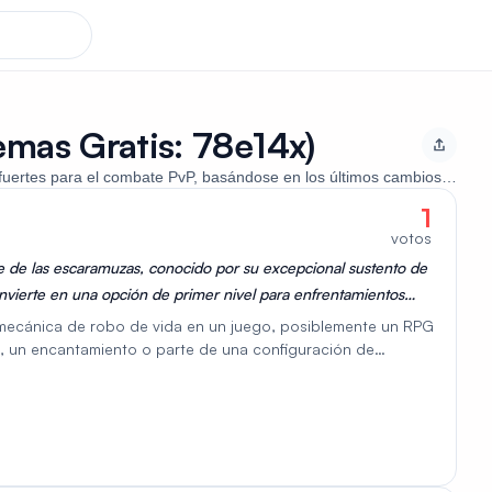
mas Gratis: 78e14x)
 fuertes para el combate PvP, basándose en los últimos cambios de equil
1
votos
e de las escaramuzas, conocido por su excepcional sustento de
onvierte en una opción de primer nivel para enfrentamientos
P.
 mecánica de robo de vida en un juego, posiblemente un RPG
a, un encantamiento o parte de una configuración de
lud. El término se menciona junto con conceptos como
que sugiere sinergia con habilidades u objetos que otorgan
onfiguraciones de personaje centradas en la recuperación de
que podría permitir un alto mantenimiento y supervivencia en