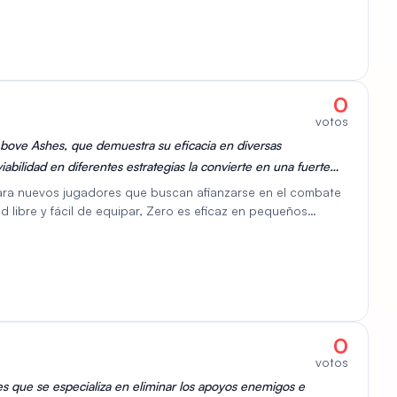
Veska también aplica desventajas, debilitando a los enemigos
lidades de control de zona, lo que le permite restringir el
ajosas para su equipo. Estas fortalezas combinadas
n estrategias ofensivas como defensivas.
0
votos
 Above Ashes, que demuestra su eficacia en diversas
bilidad en diferentes estrategias la convierte en una fuerte
 personaje.
 para nuevos jugadores que buscan afianzarse en el combate
d libre y fácil de equipar, Zero es eficaz en pequeños
o a grande. Aunque quizás no sea el combatiente más
 comprender las mecánicas del juego y desarrollar roles más
práctica para aprender el juego y convertirse en una leyenda
0
votos
 que se especializa en eliminar los apoyos enemigos e