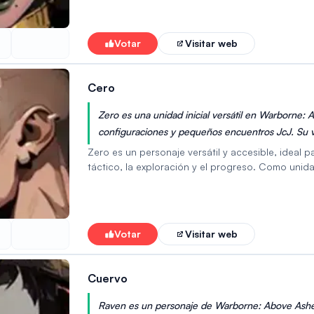
para lanzar hechizos y usar ciertas habilidades. 
y haciéndolos más vulnerables. Además, posee habi
movimiento del enemigo y crear situaciones vent
Votar
Visitar web
convierten a Veska en un recurso valioso tanto e
Cero
Zero es una unidad inicial versátil en Warborne:
configuraciones y pequeños encuentros JcJ. Su via
candidata para un puesto en la lista de niveles de
Zero es un personaje versátil y accesible, ideal
táctico, la exploración y el progreso. Como unida
encuentros JcJ y escaramuzas de tamaño median
llamativo, Zero proporciona una base sólida para
especializados. Esto lo convierte en una opción 
formidable.
Votar
Visitar web
Cuervo
Raven es un personaje de Warborne: Above Ashes