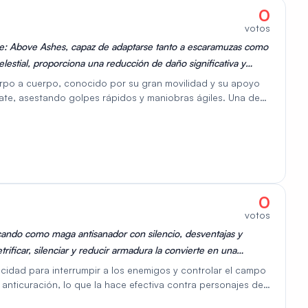
0
votos
ne: Above Ashes, capaz de adaptarse tanto a escaramuzas como
lestial, proporciona una reducción de daño significativa y
onvierte en una herramienta valiosa en diversos escenarios de
erpo a cuerpo, conocido por su gran movilidad y su apoyo
bate, asestando golpes rápidos y maniobras ágiles. Una de
a una zona de protección en la ubicación objetivo. Esta zona
, como mayor resistencia al daño y mejor curación. Sus
 en grupos, ofreciendo capacidades tanto ofensivas como
campo de batalla.
0
votos
cando como maga antisanador con silencio, desventajas y
rificar, silenciar y reducir armadura la convierte en una
os enemigos y negar sustento en JcJ.
cidad para interrumpir a los enemigos y controlar el campo
 anticuración, lo que la hace efectiva contra personajes de
e silenciar a los oponentes, lo que dificulta su capacidad