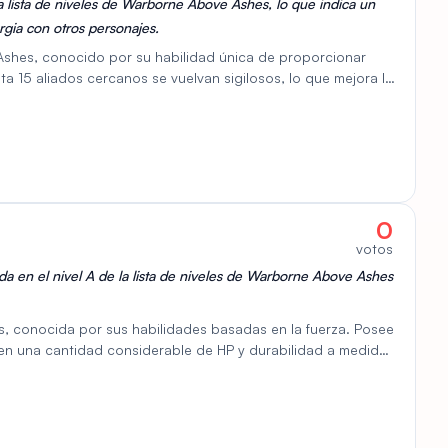
la lista de niveles de Warborne Above Ashes, lo que indica un
gia con otros personajes.
Ashes, conocido por su habilidad única de proporcionar
ta 15 aliados cercanos se vuelvan sigilosos, lo que mejora la
ch es una elección estratégica, que ofrece oportunidades
anquear coordinadamente en escenarios JcJ. Sus
egos de cebo y maniobras tanto en escaramuzas a pequeña
 un daño constante y control de área, Illiusarch es una
 en el campo de batalla.
0
votos
da en el nivel A de la lista de niveles de Warborne Above Ashes
 conocida por sus habilidades basadas en la fuerza. Posee
 en una cantidad considerable de HP y durabilidad a medida
cluyen Explosión Ácida, que crea zonas de cieno dañinas, y
 como la curación. Se considera efectiva en escenarios JcE
zy también es accesible al principio de la partida a bajo
a para jugadores que buscan un personaje fuerte y