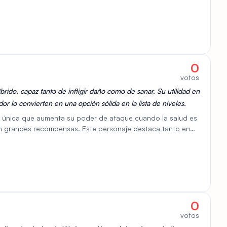
as de resistencia a todo el grupo. Destacando como ancla
tidades significativas de daño, transformando situaciones
e el despliegue estratégico de escudos. Con su enfoque en
n recurso valioso para los jugadores que buscan mejorar la
en combate.
0
votos
rido, capaz tanto de infligir daño como de sanar. Su utilidad en
r lo convierten en una opción sólida en la lista de niveles.
d única que aumenta su poder de ataque cuando la salud es
on grandes recompensas. Este personaje destaca tanto en
 de jugador contra jugador (PvP), especialmente para
s riesgos inherentes. El diseño de Helix fomenta las
es habilidosos capaces de desenvolverse en situaciones
incluyen la capacidad de curación, lo que lo convierte en una
uipo. Para maximizar el potencial de Helix, la selección
dades son esenciales.
0
votos