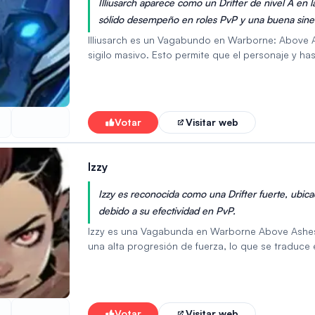
Illiusarch aparece como un Drifter de nivel A en 
sólido desempeño en roles PvP y una buena siner
Illiusarch es un Vagabundo en Warborne: Above 
sigilo masivo. Esto permite que el personaje y has
Resistencia al Daño por un corto tiempo. Illiusar
para preparar emboscadas, robar objetivos y fl
capacidades de sigilo lo hacen valioso para ju
escala como en enfrentamientos más grandes. Con
Votar
Visitar web
opción versátil para jugadores que buscan influir
Izzy
Izzy es reconocida como una Drifter fuerte, ubica
debido a su efectividad en PvP.
Izzy es una Vagabunda en Warborne Above Ashes,
una alta progresión de fuerza, lo que se traduce
que avanza la partida. Las habilidades de Izzy in
Mutación, una mejora que amplifica tanto el daño
y puede ser útil en situaciones JcJ específicas. Iz
coste, lo que la convierte en una opción práctic
Votar
Visitar web