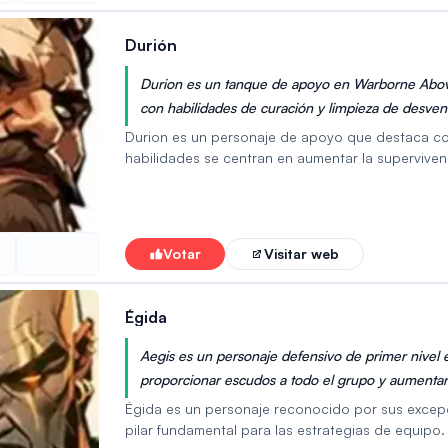
Durión
Durion es un tanque de apoyo en Warborne Abov
con habilidades de curación y limpieza de desvent
para la supervivencia y el rendimiento sostenido 
Durion es un personaje de apoyo que destaca co
habilidades se centran en aumentar la supervivenc
habilidad activa, Resplandor del Protector, le ot
significativamente los PV máximos de los aliados
forzado durante un tiempo. Esto convierte a Dur
habilidades de control de masas. Además, su habi
Votar
Visitar web
al daño tras recibir cierta cantidad de daño, lo
valioso para aumentar la salud del equipo y elimi
Égida
Aegis es un personaje defensivo de primer nivel
proporcionar escudos a todo el grupo y aumentar 
definitivo lo hace invaluable para proteger al eq
Égida es un personaje reconocido por sus excepc
pilar fundamental para las estrategias de equipo. 