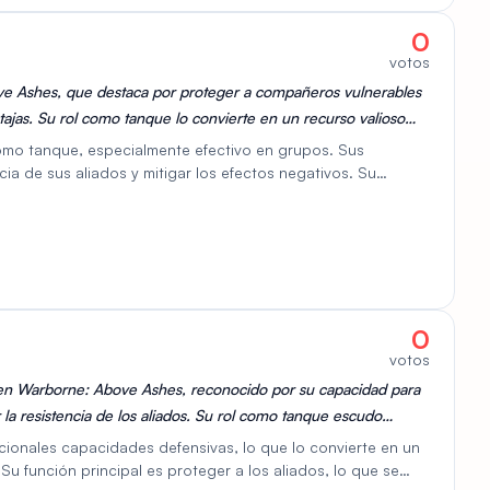
0
votos
e Ashes, que destaca por proteger a compañeros vulnerables
ajas. Su rol como tanque lo convierte en un recurso valioso
del equipo.
mo tanque, especialmente efectivo en grupos. Sus
ia de sus aliados y mitigar los efectos negativos. Su
orga inmunidad al control, a la vez que aumenta
 en el campo de batalla y los hace inmunes al movimiento
ion en una opción muy eficaz contra enemigos con
lidad pasiva, Escudo Reflectivo, le proporciona resistencia
 que mejora su capacidad de tanque. Durion es un recurso
nar desventajas.
0
votos
 en Warborne: Above Ashes, reconocido por su capacidad para
la resistencia de los aliados. Su rol como tanque escudo
uipo tanto en escenarios JcJ como JcE.
ionales capacidades defensivas, lo que lo convierte en un
Su función principal es proteger a los aliados, lo que se