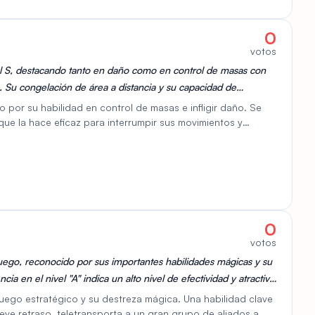
0
votos
 S, destacando tanto en daño como en control de masas con
. Su congelación de área a distancia y su capacidad de
rosa opción meta para JcJ.
o por su habilidad en control de masas e infligir daño. Se
 que la hace eficaz para interrumpir sus movimientos y
elaciones y ralentizaciones de área a distancia, lo que le
sus oponentes. Es especialmente fuerte en la defensa de
Además, Kyra posee algunas habilidades defensivas, lo que
ión de control de masas y daño la convierte en un
combate.
0
votos
uego, reconocido por sus importantes habilidades mágicas y su
cia en el nivel "A" indica un alto nivel de efectividad y atractivo
uego estratégico y su destreza mágica. Una habilidad clave
eve retraso, teletransporta a un gran grupo de aliados a