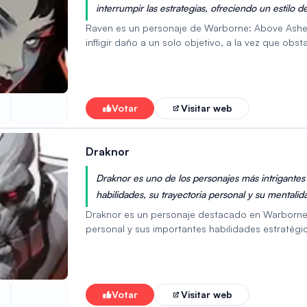
interrumpir las estrategias, ofreciendo un estilo d
interrupción táctica.
Raven es un personaje de Warborne: Above Ashe
infligir daño a un solo objetivo, a la vez que ob
es Mirada de Cuervo, que invoca cuervos para at
mágico tras un breve periodo. Sus habilidades l
interrumpiendo a los sanadores, eliminando benef
en ralentizar a los enemigos y reducir su daño, 
Votar
Visitar web
buscan controlar el campo de batalla y eliminar 
Draknor
Draknor es uno de los personajes más intrigante
habilidades, su trayectoria personal y su mentalida
de personajes, lo que indica su alto nivel en el ju
Draknor es un personaje destacado en Warborne:
personal y sus importantes habilidades estratég
que avanzan en el juego, lo que fortalece su vín
que requiere posicionamiento estratégico y el a
habilidades únicas y su enfoque táctico lo convi
Votar
Visitar web