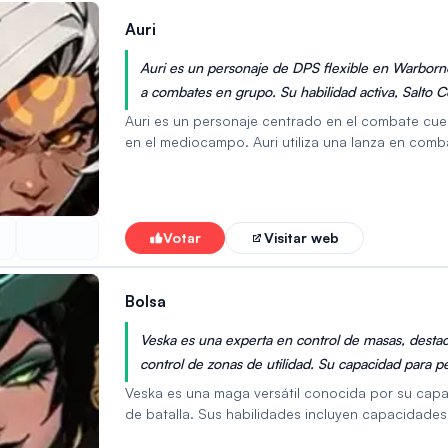
Auri
Auri es un personaje de DPS flexible en Warbor
a combates en grupo. Su habilidad activa, Salto Ce
beneficios de curación a los aliados, lo que la c
Auri es un personaje centrado en el combate cu
combate.
en el mediocampo. Auri utiliza una lanza en com
sus habilidades clave es Salto Celestial, que cre
proporciona importantes beneficios a los aliados
habilidades la convierten en un recurso valioso
defensivas para apoyar a sus compañeros en el 
Votar
Visitar web
Bolsa
Veska es una experta en control de masas, desta
control de zonas de utilidad. Su capacidad para pet
herramienta invaluable para interrumpir los apoy
Veska es una maga versátil conocida por su capa
de batalla. Sus habilidades incluyen capacidades
apoyo y equipos que dependen del sustento. Pued